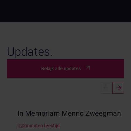
Updates
.
Bekijk alle updates
In Memoriam Menno Zweegman
|
2
minuten leestijd