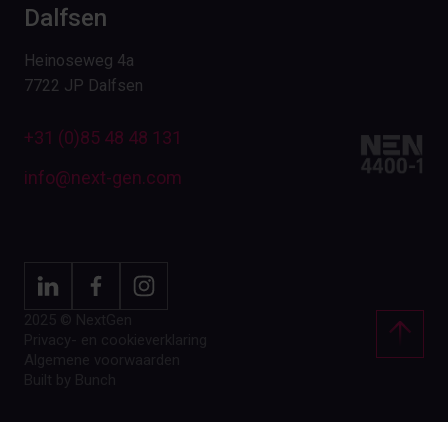
Dalfsen
Heinoseweg 4a
7722 JP Dalfsen
+31 (0)85 48 48 131
info@next-gen.com
2025 © NextGen
Privacy- en cookieverklaring
Algemene voorwaarden
Built by Bunch
NL