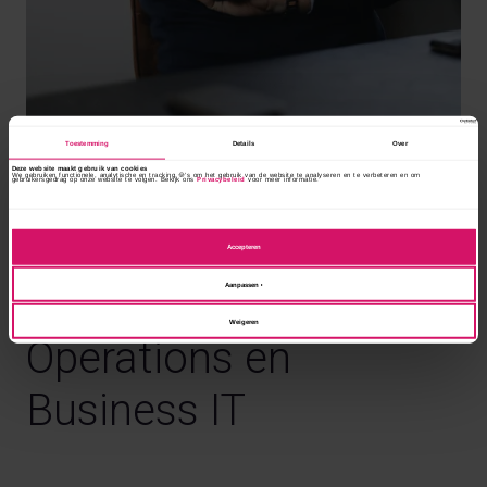
Toestemming
Details
Over
Deze website maakt gebruik van cookies
We gebruiken functionele, analytische en tracking 🍪’s om het gebruik van de website te analyseren en te verbeteren en om
gebruikersgedrag op onze website te volgen. Bekijk ons
Privacybeleid
voor meer informatie.
Wij zijn opleider en
detacheerder in
Accepteren
Supply Chain &
Aanpassen
Weigeren
Operations en
Business IT