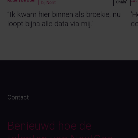
Ruben de Boer
Lot
Chain
bij Norit
“Ik kwam hier binnen als broekie, nu
'H
loopt bijna alle data via mij.”
de
Contact
Benieuwd hoe de