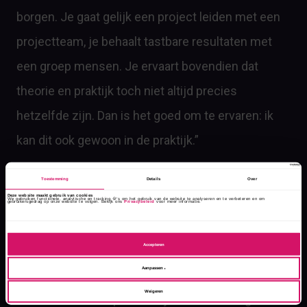
borgen. Je gaat gelijk een project leiden met een
projectteam, je behaalt tastbare resultaten met
een groep mensen. Je ervaart bovendien dat
theorie en praktijk toch niet altijd precies
hetzelfde zijn. Dan is het goed om te ervaren: ik
kan dit ook gewoon in de praktijk.”
Toestemming
Details
Over
Deze website maakt gebruik van cookies
We gebruiken functionele, analytische en tracking 🍪’s om het gebruik van de website te analyseren en te verbeteren en om
gebruikersgedrag op onze website te volgen. Bekijk ons
Privacybeleid
voor meer informatie.
Persoonlijke
Accepteren
ontwikkeling
Aanpassen
Weigeren
De aandacht voor persoonlijke ontwikkeling is een