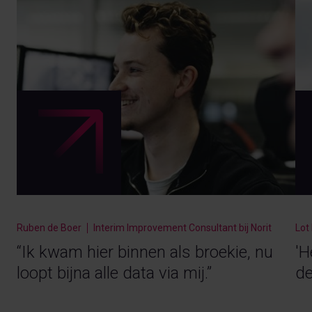
Ruben de Boer
Interim Improvement Consultant bij Norit
Lot
“Ik kwam hier binnen als broekie, nu
'H
loopt bijna alle data via mij.”
de